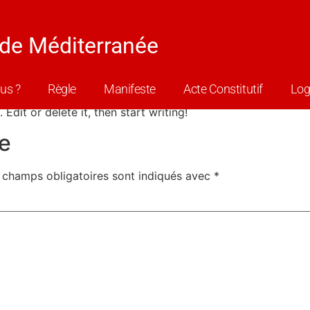
de Méditerranée
us ?
Règle
Manifeste
Acte Constitutif
Log
Edit or delete it, then start writing!
e
 champs obligatoires sont indiqués avec
*